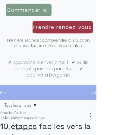
Commencer ici
Prendre rendez-vous
Première séance : comprendre la situation
et poser les premières pistes d’aide.
✔ approche bienveillante
|
✔ outils
concrets pour les parents
|
✔
cabinet à Bergerac
Post
Tous les articles
Anne-lise Andrieu
Tous les articles
1 févr. 2022
7 min de lecture
10 étapes faciles vers la
Pleine conscience.