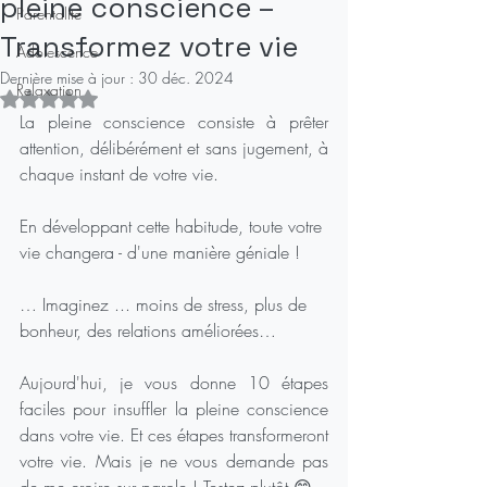
pleine conscience –
Parentalité
Transformez votre vie
Adolescence
Dernière mise à jour :
30 déc. 2024
Relaxation
Noté NaN étoiles sur 5.
La pleine conscience consiste à prêter 
attention, délibérément et sans jugement, à 
chaque instant de votre vie.
En développant cette habitude, toute votre 
vie changera - d'une manière géniale !
… Imaginez ... moins de stress, plus de 
bonheur, des relations améliorées…
Aujourd'hui, je vous donne 10 étapes 
faciles pour insuffler la pleine conscience 
dans votre vie. Et ces étapes transformeront 
votre vie. Mais je ne vous demande pas 