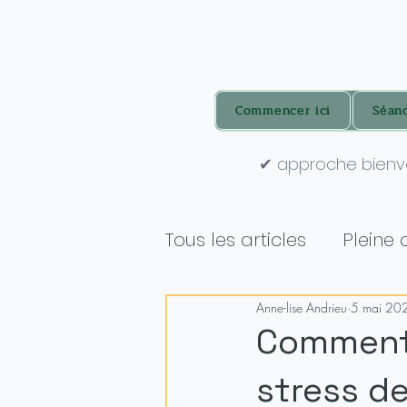
Commencer ici
Séan
✔ approche bienv
Tous les articles
Pleine 
Anne-lise Andrieu
5 mai 20
Comment 
stress d