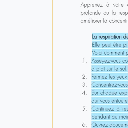
Apprenez à votre e
profonde ou la respi
améliorer la concentr
La respiration de
Elle peut être p
Voici comment pr
Asseyez-vous co
à plat sur le sol.
Fermez les yeux
Concentrez-vous s
Sur chaque expir
qui vous entoure 
Continuez à res
pendant au moin
Ouvrez doucemen