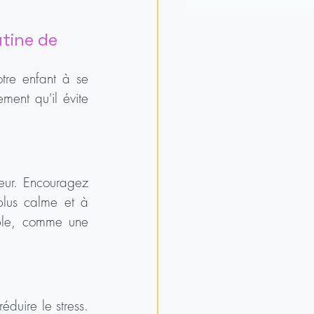
tine de 
tre enfant à se 
ent qu'il évite 
eur. Encouragez 
plus calme et à 
ble, comme une 
duire le stress. 