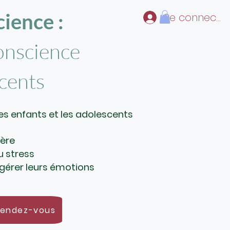
ience :
Se connecter
onscience
scents
s enfants et les adolescents
lère
u stress
à gérer leurs émotions
rendez-vous