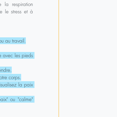
la respiration 
 le stress et à 
u au travail.
 avec les pieds 
endre.
otre corps.
ualisez la paix 
aix" ou "calme" 