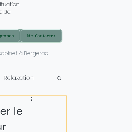
ituation
aide.
propos
Me Contacter
cabinet à Bergerac
Relaxation
er le
ur