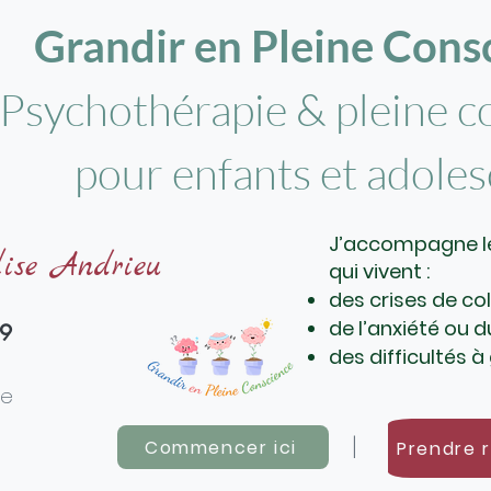
Grandir en Pleine Consc
Psychothérapie & pleine c
pour enfants et adole
J’accompagne le
lise Andrieu
qui vivent :
des crises de co
de l’anxiété ou d
09
des difficultés 
ie
|
Commencer ici
Prendre 