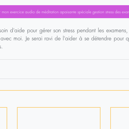
r mon exercice audio de méditation apaisante spéciale gestion stress des ex
soin d'aide pour gérer son stress pendant les examens, 
vec moi. Je serai ravi de l'aider à se détendre pour qu'
s.