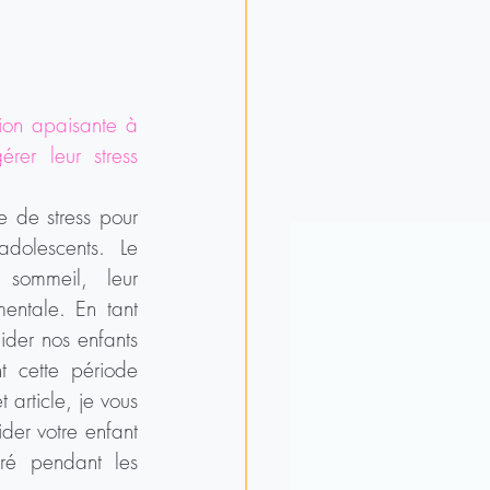
ion apaisante à 
er leur stress 
 de stress pour 
dolescents. Le 
 sommeil, leur 
entale. En tant 
der nos enfants 
t cette période 
 article, je vous 
er votre enfant 
ré pendant les 