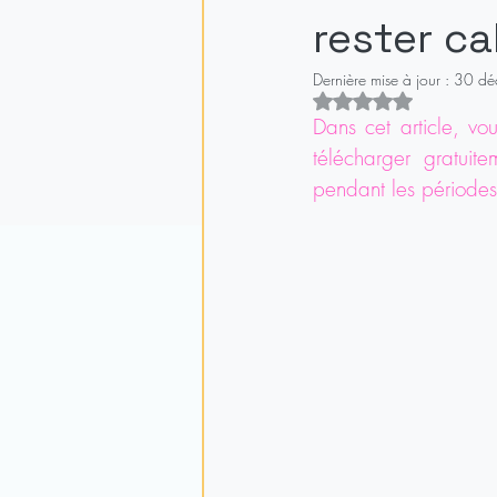
rester c
Dernière mise à jour :
30 dé
Noté NaN étoiles 
Dans cet article, v
télécharger gratuit
pendant les période