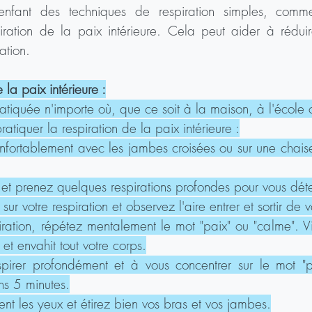
nfant des techniques de respiration simples, comme 
ration de la paix intérieure. Cela peut aider à réduire
ation.
 la paix intérieure :
ratiquée n'importe où, que ce soit à la maison, à l'école o
atiquer la respiration de la paix intérieure :
nfortablement avec les jambes croisées ou sur une chaise
 et prenez quelques respirations profondes pour vous dét
ur votre respiration et observez l'aire entrer et sortir de v
ation, répétez mentalement le mot "paix" ou "calme". Vis
et envahit tout votre corps.
pirer profondément et à vous concentrer sur le mot "p
s 5 minutes.
t les yeux et étirez bien vos bras et vos jambes.