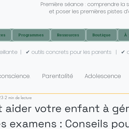
Première séance : comprendre la s
et poser les premières pistes d’
ces
Programmes
Ressources
Boutique
À 
eillante
|
✔ outils concrets pour les parents
|
✔ 
conscience.
Parentalité
Adolescence
23
2 min de lecture
aider votre enfant à gér
es examens : Conseils po