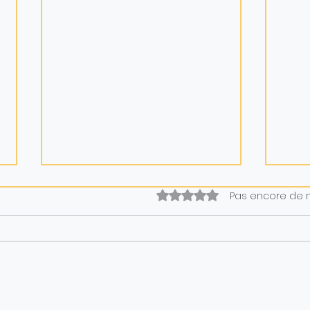
Noté 0 étoile sur 5.
Pas encore de 
Aider votre enfant à
Pour