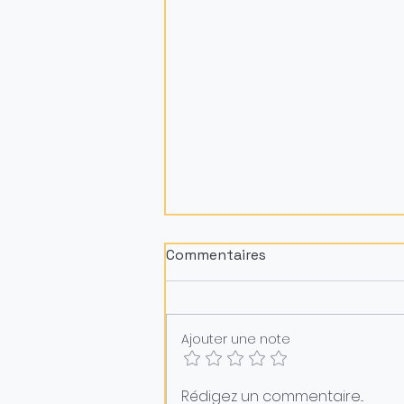
Commentaires
Ajouter une note
yoga des doigts : un
Rédigez un commentaire...