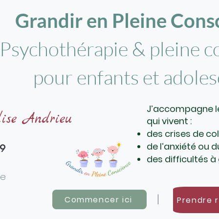
Grandir en Pleine Consc
Psychothérapie & pleine c
pour enfants et adole
J’accompagne le
lise Andrieu
qui vivent :
des crises de co
de l’anxiété ou d
09
des difficultés 
ie
|
Commencer ici
Prendre 