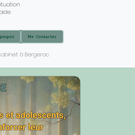
ituation
aide.
propos
Me Contacter
cabinet à Bergerac
CE
s et adolescents,
forcer leur