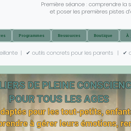
Première séance : comprendre la s
et poser les premières pistes d’
ces
Programmes
Ressources
Boutique
À 
eillante
|
✔ outils concrets pour les parents
|
✔ 
LIERS DE PLEINE CONSCIEN
POUR TOUS LES AGES
daptés pour les tout-petits, enfant
rendre à gérer leurs émotions, ren