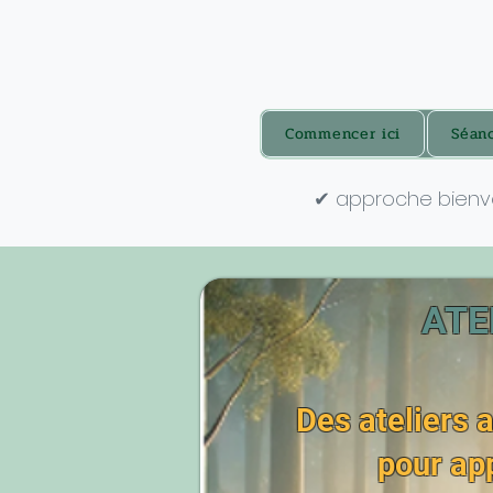
Commencer ici
Séan
✔ approche bienv
ATE
Des ateliers a
pour app