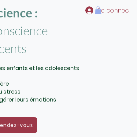
ience :
Se connecter
onscience
scents
s enfants et les adolescents
lère
u stress
à gérer leurs émotions
rendez-vous